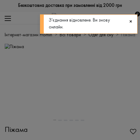
Безкоштовна доставка при замовленні від 2000 грн
0
З'єднання відновлене. Ви знову
онлайн.
Інтернет-магазин Promin
Всі товари
Одяг для сну
Піжама
Піжама