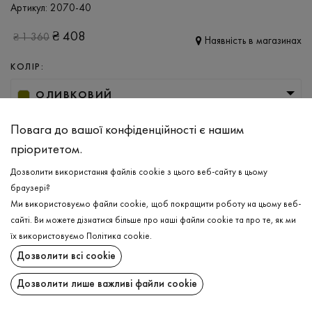
Артикул:
2070-40
₴
408
₴
1 360
Наявність в магазинах
КОЛІР:
ОЛИВКОВИЙ
РОЗМІР
Повага до вашої конфіденційності є нашим
пріоритетом.
XS
S
M
L
Дозволити використання файлів cookie з цього веб-сайту в цьому
браузері?
ДОДАТИ ДО КОШИКА
Ми використовуємо файли cookie, щоб покращити роботу на цьому веб-
сайті. Ви можете дізнатися більше про наші файли cookie та про те, як ми
їх використовуємо
Політика cookie
.
ОБЕРІТЬ РОЗМІР
Дозволити всі cookie
Піжама
₴
408
ОПИС
Дозволити лише важливі файли cookie
ДОДАТИ ДО КОШИКА
Віскозний піжамний комплект в оливковому кольорі. Легка та