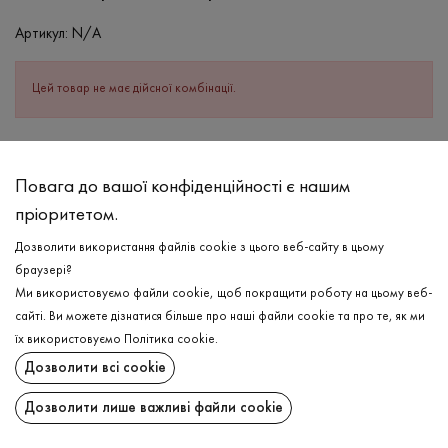
Артикул:
N/A
Цей товар не має дійсної комбінації.
ОПИС
Повага до вашої конфіденційності є нашим
СКЛАД
пріоритетом.
Бавовна - 95%, Еластан - 5%
Дозволити використання файлів cookie з цього веб-сайту в цьому
ДОГЛЯД
браузері?
Прання в холодній воді (до 30 ° C)
Ми використовуємо файли cookie, щоб покращити роботу на цьому веб-
сайті. Ви можете дізнатися більше про наші файли cookie та про те, як ми
Відбілювання заборонено
їх використовуємо
Політика cookie
.
Прасувати при низькій температурі
ДОСТАВКА
Дозволити всі cookie
Не можна віджимати і сушити в пральній машині
ПОВЕРНЕННЯ
Дозволити лише важливі файли cookie