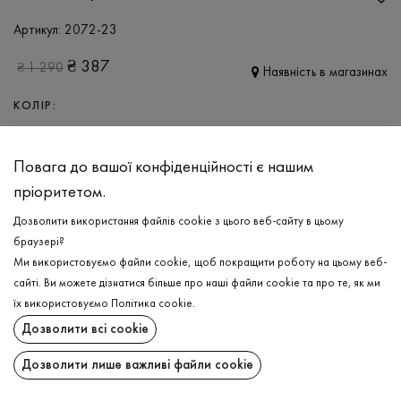
Артикул:
2072-23
₴
387
₴
1 290
Наявність в магазинах
КОЛІР:
МОЛОЧНИЙ
Повага до вашої конфіденційності є нашим
РОЗМІР
пріоритетом.
XS
S
M
L
XL
Дозволити використання файлів cookie з цього веб-сайту в цьому
браузері?
Ми використовуємо файли cookie, щоб покращити роботу на цьому веб-
ДОДАТИ ДО КОШИКА
сайті. Ви можете дізнатися більше про наші файли cookie та про те, як ми
їх використовуємо
Політика cookie
.
ОБЕРІТЬ РОЗМІР
Дозволити всі cookie
Нічна сорочка
₴
387
Дозволити лише важливі файли cookie
ДОДАТИ ДО КОШИКА
ОПИС