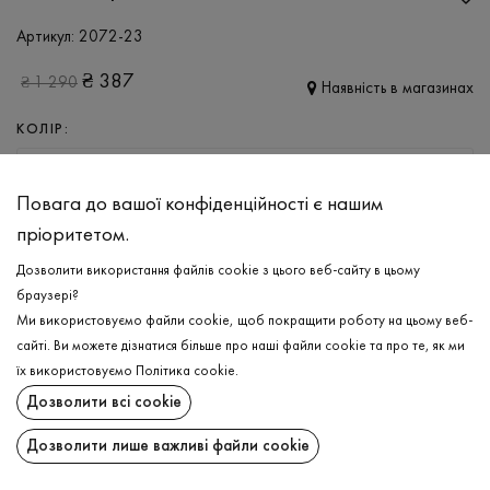
Артикул:
2072-23
₴
387
₴
1 290
Наявність в магазинах
КОЛІР:
СІРИЙ
Повага до вашої конфіденційності є нашим
РОЗМІР
пріоритетом.
XS
S
M
L
XL
Дозволити використання файлів cookie з цього веб-сайту в цьому
браузері?
Ми використовуємо файли cookie, щоб покращити роботу на цьому веб-
ДОДАТИ ДО КОШИКА
сайті. Ви можете дізнатися більше про наші файли cookie та про те, як ми
їх використовуємо
Політика cookie
.
ОБЕРІТЬ РОЗМІР
Дозволити всі cookie
Нічна сорочка
₴
387
Дозволити лише важливі файли cookie
ДОДАТИ ДО КОШИКА
ОПИС