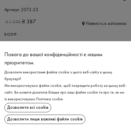
Артикул:
2072-23
₴
387
₴
1 290
Наявність в магазинах
КОЛІР:
СІРО-ЗЕЛЕНИЙ
Повага до вашої конфіденційності є нашим
РОЗМІР
пріоритетом.
XS
S
M
L
XL
Дозволити використання файлів cookie з цього веб-сайту в цьому
браузері?
Ми використовуємо файли cookie, щоб покращити роботу на цьому веб-
ДОДАТИ ДО КОШИКА
сайті. Ви можете дізнатися більше про наші файли cookie та про те, як ми
їх використовуємо
Політика cookie
.
ОБЕРІТЬ РОЗМІР
Дозволити всі cookie
Нічна сорочка
₴
387
Дозволити лише важливі файли cookie
ДОДАТИ ДО КОШИКА
ОПИС