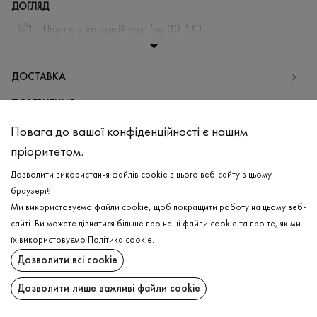
ДОГЛЯД
Прання в холодній воді (до 30 ° C)
Відбілювання заборонено
Прасувати при середній температурі
ДОСТАВКА
Щадна хімчистка
ПОВЕРНЕННЯ
Не можна віджимати і сушити в пральній машині
Повага до вашої конфіденційності є нашим
Поширити:
пріоритетом.
ChatGPT
Google
Perplexity
Grok
Дозволити використання файлів cookie з цього веб-сайту в цьому
AI
браузері?
Ми використовуємо файли cookie, щоб покращити роботу на цьому веб-
сайті. Ви можете дізнатися більше про наші файли cookie та про те, як ми
їх використовуємо
Політика cookie
.
Підпишіться на останні оновлення та дізнавайтеся про новинки та спеціальні
Дозволити всі cookie
пропозиції першими
Дозволити лише важливі файли cookie
ПІДПИСАТИСЯ