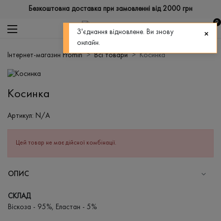
Безкоштовна доставка при замовленні від 2000 грн
0
З'єднання відновлене. Ви знову
онлайн.
Інтернет-магазин Promin
Всі товари
Косинка
Косинка
Артикул:
N/A
Цей товар не має дійсної комбінації.
ОПИС
СКЛАД
Віскоза - 95%, Еластан - 5%