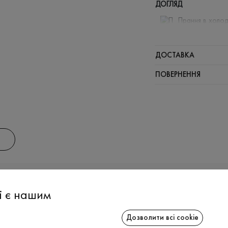
ДОГЛЯД
Прання в холод
Відбілюв
Щадна хі
ДОСТАВКА
Не можна 
ПОВЕРНЕННЯ
АС
ІНФОРМАЦІЯ
СПІВРОБІТ
і є нашим
Дозволити всі cookie