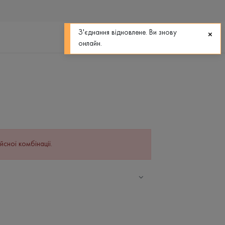
0
0
З'єднання відновлене. Ви знову
онлайн.
йсної комбінації.