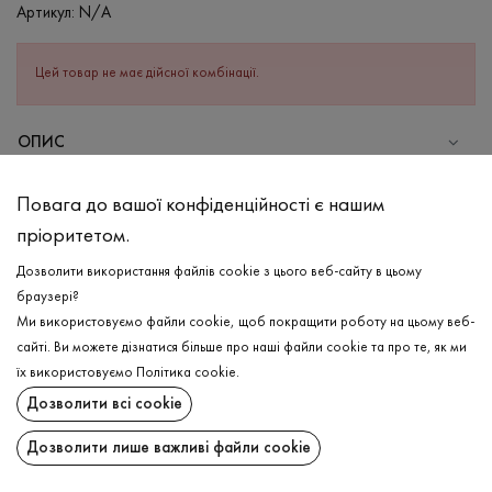
Артикул:
N/A
Цей товар не має дійсної комбінації.
ОПИС
СКЛАД
Повага до вашої конфіденційності є нашим
Поліестер - 100%
пріоритетом.
ДОГЛЯД
Дозволити використання файлів cookie з цього веб-сайту в цьому
Прання в холодній воді (до 30 ° C)
браузері?
Ми використовуємо файли cookie, щоб покращити роботу на цьому веб-
Відбілювання заборонено
сайті. Ви можете дізнатися більше про наші файли cookie та про те, як ми
Щадна хімчистка
ДОСТАВКА
їх використовуємо
Політика cookie
.
Не можна віджимати і сушити в пральній машині
Дозволити всі cookie
ПОВЕРНЕННЯ
Дозволити лише важливі файли cookie
Поширити: