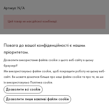
Артикул:
N/A
Цей товар не має дійсної комбінації.
ОПИС
Повага до вашої конфіденційності є нашим
СКЛАД
пріоритетом.
Бавовна - 95%, Еластан - 5%
Дозволити використання файлів cookie з цього веб-сайту в цьому
ДОГЛЯД
браузері?
Прання в холодній воді (до 30 ° C)
Ми використовуємо файли cookie, щоб покращити роботу на цьому веб-
сайті. Ви можете дізнатися більше про наші файли cookie та про те, як ми
Відбілювання заборонено
їх використовуємо
Політика cookie
.
Прасувати при середній температурі
ДОСТАВКА
Дозволити всі cookie
Щадний віджим і сушка
ПОВЕРНЕННЯ
Дозволити лише важливі файли cookie
Щадна хімчистка