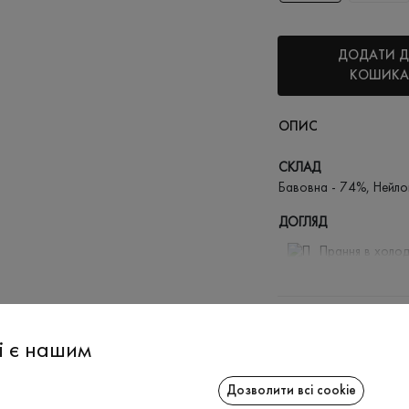
ДОДАТИ 
КОШИКА
ОПИС
СКЛАД
Бавовна - 74%, Нейло
ДОГЛЯД
Прання в холод
Відбілюв
Прасувати
ДОСТАВКА
Не можна 
і є нашим
ПОВЕРНЕННЯ
Дозволити всі cookie