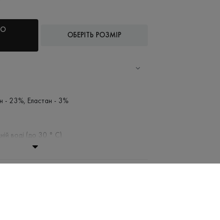
ДО
ОБЕРІТЬ РОЗМІР
н - 23%, Еластан - 3%
ній воді (до 30 ° C)
ання заборонено
 при низькій температурі
віджимати і сушити в пральній машині