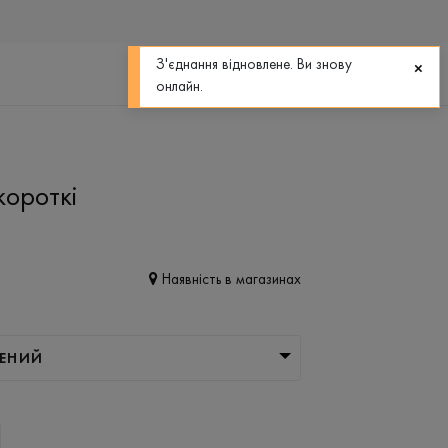
0
0
З'єднання відновлене. Ви знову
онлайн.
ороткі
Наявність в магазинах
ЛЕНИЙ