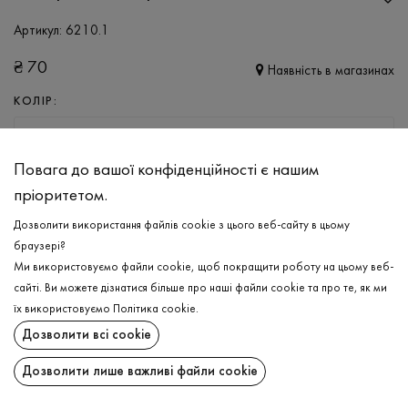
Артикул:
6210.1
₴
70
Наявність в магазинах
КОЛІР:
БІЛИЙ / ЖОВТИЙ
Повага до вашої конфіденційності є нашим
РОЗМІР
пріоритетом.
35-37
38-40
Дозволити використання файлів cookie з цього веб-сайту в цьому
браузері?
Ми використовуємо файли cookie, щоб покращити роботу на цьому веб-
ДОДАТИ ДО КОШИКА
сайті. Ви можете дізнатися більше про наші файли cookie та про те, як ми
їх використовуємо
Політика cookie
.
ОБЕРІТЬ РОЗМІР
Дозволити всі cookie
Шкарпетки короткі
₴
70
Дозволити лише важливі файли cookie
ОПИС
ДОДАТИ ДО КОШИКА