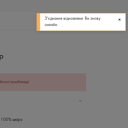
0
0
З'єднання відновлене. Ви знову
онлайн.
р
йсної комбінації.
, 100% шкіра