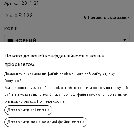
Артикул:
2011-21
₴
123
₴
410
Наявність в магазинах
КОЛІР:
ЧОРНИЙ
РОЗМІР
Повага до вашої конфіденційності є нашим
пріоритетом.
XS
Дозволити використання файлів cookie з цього веб-сайту в цьому
браузері?
ДОДАТИ ДО КОШИКА
Ми використовуємо файли cookie, щоб покращити роботу на цьому веб-
сайті. Ви можете дізнатися більше про наші файли cookie та про те, як ми
їх використовуємо
Політика cookie
.
ОБЕРІТЬ РОЗМІР
Дозволити всі cookie
Топ
₴
123
ОПИС
Дозволити лише важливі файли cookie
ДОДАТИ ДО КОШИКА
СКЛАД