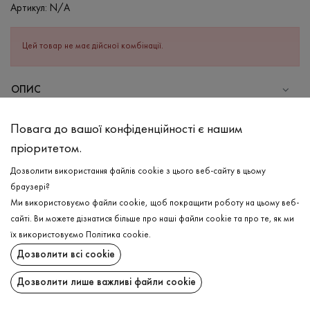
Артикул:
N/A
Цей товар не має дійсної комбінації.
ОПИС
СКЛАД
Повага до вашої конфіденційності є нашим
Бавовна - 75%, Поліестер - 20%, Еластан - 5%
пріоритетом.
ДОГЛЯД
Дозволити використання файлів cookie з цього веб-сайту в цьому
Прання в холодній воді (до 30 ° C)
браузері?
Ми використовуємо файли cookie, щоб покращити роботу на цьому веб-
Відбілювання заборонено
сайті. Ви можете дізнатися більше про наші файли cookie та про те, як ми
Прасувати при низькій температурі
ДОСТАВКА
їх використовуємо
Політика cookie
.
Не можна віджимати і сушити в пральній машині
Дозволити всі cookie
ПОВЕРНЕННЯ
Дозволити лише важливі файли cookie
Поширити: