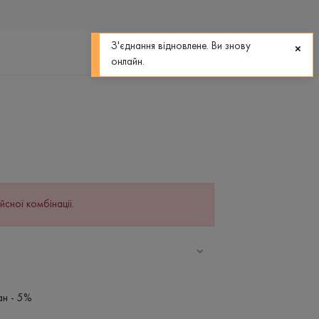
0
0
З'єднання відновлене. Ви знову
онлайн.
йсної комбінації.
ан - 5%