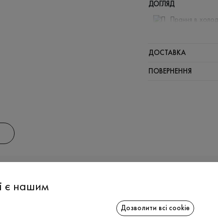
ДОГЛЯД
Прання в холод
Відбілюв
Прасувати
ДОСТАВКА
Щадний ві
ПОВЕРНЕННЯ
Щадна хі
АС
ІНФОРМАЦІЯ
СПІВРОБІТ
і є нашим
Дозволити всі cookie