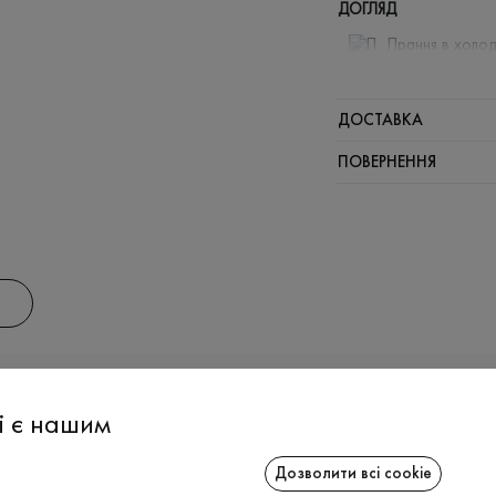
ДОГЛЯД
Прання в холод
Відбілюв
Прасувати
ДОСТАВКА
Щадний ві
ПОВЕРНЕННЯ
Щадна хі
АС
ІНФОРМАЦІЯ
СПІВРОБІТ
і є нашим
Дозволити всі cookie