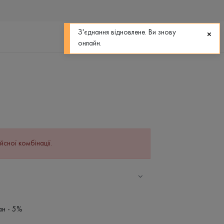
0
0
З'єднання відновлене. Ви знову
онлайн.
йсної комбінації.
ан - 5%