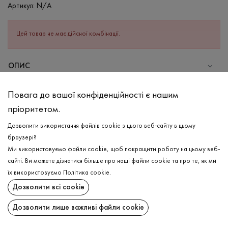
Артикул:
N/A
Цей товар не має дійсної комбінації.
ОПИС
СКЛАД
Повага до вашої конфіденційності є нашим
Бавовна - 95%, Еластан - 5%
пріоритетом.
ДОГЛЯД
Дозволити використання файлів cookie з цього веб-сайту в цьому
Прання в холодній воді (до 30 ° C)
браузері?
Ми використовуємо файли cookie, щоб покращити роботу на цьому веб-
Відбілювання заборонено
сайті. Ви можете дізнатися більше про наші файли cookie та про те, як ми
Прасувати при середній температурі
ДОСТАВКА
їх використовуємо
Політика cookie
.
Щадний віджим і сушка
Дозволити всі cookie
ПОВЕРНЕННЯ
Щадна хімчистка
Дозволити лише важливі файли cookie
Поширити: