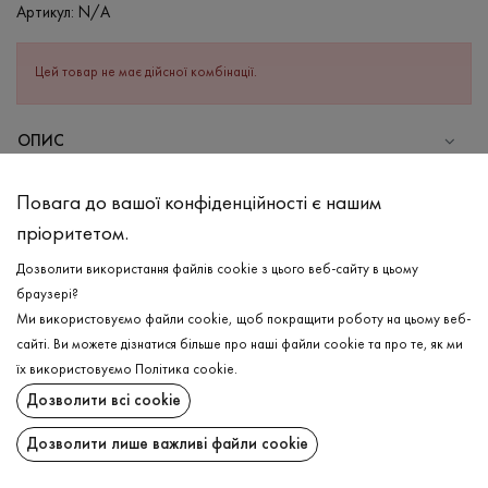
Артикул:
N/A
Цей товар не має дійсної комбінації.
ОПИС
Найкращий варіант для Ваших теплих активних днів-лосини в
Повага до вашої конфіденційності є нашим
рожево-фіолетовому кольорі .Виріб еластичний, в ньому
пріоритетом.
відчувається свобода рухів, та водночас лосини гарно
лягають по фігурі. Мають практичну резинку на поясі, що
Дозволити використання файлів cookie з цього веб-сайту в цьому
надійно тримається на талії. Виповнені в різних кольорах, від
браузері?
базових- до максимально яскравих, тож можливо комбінувати
Ми використовуємо файли cookie, щоб покращити роботу на цьому веб-
та експериментувати з образами!
сайті. Ви можете дізнатися більше про наші файли cookie та про те, як ми
ДОСТАВКА
їх використовуємо
Політика cookie
.
СКЛАД
Дозволити всі cookie
ПОВЕРНЕННЯ
Бавовна - 95%, Еластан - 5%
Дозволити лише важливі файли cookie
ДОГЛЯД
Поширити:
Прання в холодній воді (до 30 ° C)