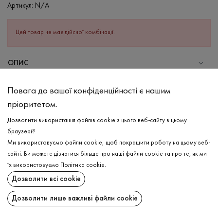
Артикул:
N/A
Цей товар не має дійсної комбінації.
ОПИС
Найкращий варіант для Ваших теплих активних днів-лосини в
Повага до вашої конфіденційності є нашим
помаранчевому кольорі .Виріб еластичний, в ньому
пріоритетом.
відчувається свобода рухів, та водночас лосини гарно
лягають по фігурі. Мають практичну резинку на поясі, що
Дозволити використання файлів cookie з цього веб-сайту в цьому
надійно тримається на талії. Виповнені в різних кольорах, від
браузері?
базових- до максимально яскравих, тож можливо комбінувати
Ми використовуємо файли cookie, щоб покращити роботу на цьому веб-
та експериментувати з образами!
сайті. Ви можете дізнатися більше про наші файли cookie та про те, як ми
ДОСТАВКА
їх використовуємо
Політика cookie
.
СКЛАД
Дозволити всі cookie
ПОВЕРНЕННЯ
Бавовна - 95%, Еластан - 5%
Дозволити лише важливі файли cookie
ДОГЛЯД
Поширити:
Прання в холодній воді (до 30 ° C)