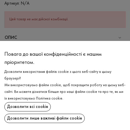
Артикул:
N/A
Цей товар не має дійсної комбінації.
ОПИС
СКЛАД
Повага до вашої конфіденційності є нашим
Бавовна - 100%
пріоритетом.
ДОГЛЯД
Дозволити використання файлів cookie з цього веб-сайту в цьому
Прання в теплій воді (до 40°С)
браузері?
Ми використовуємо файли cookie, щоб покращити роботу на цьому веб-
Відбілювання заборонено
сайті. Ви можете дізнатися більше про наші файли cookie та про те, як ми
Прасувати при високій температурі
ДОСТАВКА
їх використовуємо
Політика cookie
.
Можна віджимати і сушити в пральній машині
Дозволити всі cookie
ПОВЕРНЕННЯ
Хімчистка дозволена
Дозволити лише важливі файли cookie
Поширити: