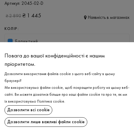
Артикул:
2045-02-D
₴
1 445
₴
2 890
Наявність в магазинах
КОЛІР:
Блакитний
Повага до вашої конфіденційності є нашим
РОЗМІР
пріоритетом.
38
40
Дозволити використання файлів cookie з цього веб-сайту в цьому
браузері?
ДОДАТИ ДО КОШИКА
Ми використовуємо файли cookie, щоб покращити роботу на цьому веб-
сайті. Ви можете дізнатися більше про наші файли cookie та про те, як ми
їх використовуємо
Політика cookie
.
ОБЕРІТЬ РОЗМІР
Дозволити всі cookie
Джинси
₴
1 445
ОПИС
Дозволити лише важливі файли cookie
ДОДАТИ ДО КОШИКА