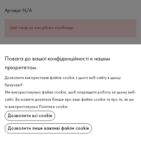
Артикул:
N/A
Цей товар не має дійсної комбінації.
ОПИС
Повага до вашої конфіденційності є нашим
СКЛАД
пріоритетом.
Бавовна - 95%, Еластан - 5%
Дозволити використання файлів cookie з цього веб-сайту в цьому
ДОГЛЯД
браузері?
Прання в холодній воді (до 30 ° C)
Ми використовуємо файли cookie, щоб покращити роботу на цьому веб-
сайті. Ви можете дізнатися більше про наші файли cookie та про те, як ми
Відбілювання заборонено
їх використовуємо
Політика cookie
.
Прасувати при середній температурі
ДОСТАВКА
Дозволити всі cookie
Щадний віджим і сушка
ПОВЕРНЕННЯ
Дозволити лише важливі файли cookie
Щадна хімчистка