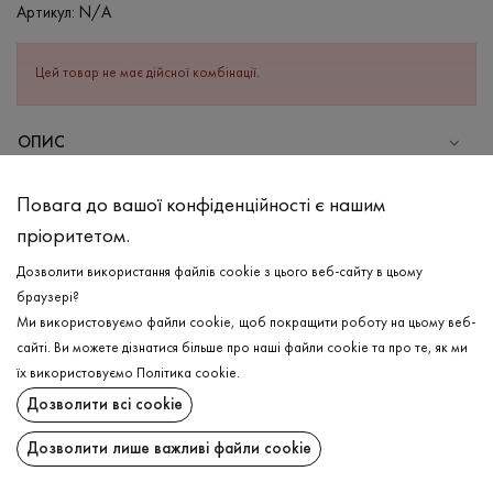
Артикул:
N/A
Цей товар не має дійсної комбінації.
ОПИС
СКЛАД
Повага до вашої конфіденційності є нашим
Бавовна - 95%, Еластан - 5%
пріоритетом.
ДОГЛЯД
Дозволити використання файлів cookie з цього веб-сайту в цьому
Прання в холодній воді (до 30 ° C)
браузері?
Ми використовуємо файли cookie, щоб покращити роботу на цьому веб-
Відбілювання заборонено
сайті. Ви можете дізнатися більше про наші файли cookie та про те, як ми
Прасувати при середній температурі
ДОСТАВКА
їх використовуємо
Політика cookie
.
Щадний віджим і сушка
Дозволити всі cookie
ПОВЕРНЕННЯ
Щадна хімчистка
Дозволити лише важливі файли cookie
Поширити: