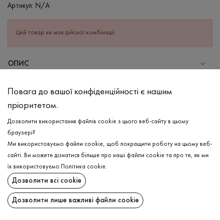
Артикул:
N/A
Цей товар не має дійсної комбінації.
ОПИС
СКЛАД
Повага до вашої конфіденційності є нашим
Віскоза - 72%, Поліестер - 28%
пріоритетом.
ДОГЛЯД
Дозволити використання файлів cookie з цього веб-сайту в цьому
Прання в холодній воді (до 30 ° C)
браузері?
Ми використовуємо файли cookie, щоб покращити роботу на цьому веб-
Відбілювання заборонено
сайті. Ви можете дізнатися більше про наші файли cookie та про те, як ми
Прасувати при середній температурі
ДОСТАВКА
їх використовуємо
Політика cookie
.
Щадна хімчистка
Дозволити всі cookie
ПОВЕРНЕННЯ
Не можна віджимати і сушити в пральній машині
Дозволити лише важливі файли cookie
Поширити: