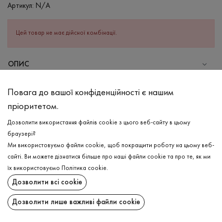
Артикул:
N/A
Цей товар не має дійсної комбінації.
ОПИС
Базова майка в рубчик в кольорі рожевий меланж. Майка з
Повага до вашої конфіденційності є нашим
круглою горловиною має натуральний бавовняний склад,
пріоритетом.
завдяки чому буде за будь-якої погоди комфортна для тіла.
Виповнена в лаконічних кольорах, тому можливо комбінувати
Дозволити використання файлів cookie з цього веб-сайту в цьому
з різним низом.
браузері?
Ми використовуємо файли cookie, щоб покращити роботу на цьому веб-
СКЛАД
сайті. Ви можете дізнатися більше про наші файли cookie та про те, як ми
Бавовна - 95%, Еластан - 5%
ДОСТАВКА
їх використовуємо
Політика cookie
.
Дозволити всі cookie
ДОГЛЯД
ПОВЕРНЕННЯ
Прання в холодній воді (до 30 ° C)
Дозволити лише важливі файли cookie
Відбілювання заборонено
Поширити: