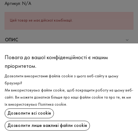
Артикул:
N/A
Цей товар не має дійсної комбінації.
ОПИС
Легка та витончена майка в рубчик в пастельно-зеленому
Повага до вашої конфіденційності є нашим
кольорі -найкращий варіант для комбінації Ваших базових
пріоритетом.
луків. Виріб має силуетний фасон, що підкреслює тонкощі
Вашої талії, надаючи жіночності та манжетні шлейки. А
Дозволити використання файлів cookie з цього веб-сайту в цьому
горловина каре окреслює красу Вашої тонкої шиї та плечей.
браузері?
Класичний крій та колір надає можливості комбінувати виріб з
Ми використовуємо файли cookie, щоб покращити роботу на цьому веб-
різними фасонами!
сайті. Ви можете дізнатися більше про наші файли cookie та про те, як ми
ДОСТАВКА
їх використовуємо
Політика cookie
.
СКЛАД
Дозволити всі cookie
ПОВЕРНЕННЯ
Бавовна - 95%, Еластан - 5%
Дозволити лише важливі файли cookie
ДОГЛЯД
Поширити:
Прання в холодній воді (до 30 ° C)