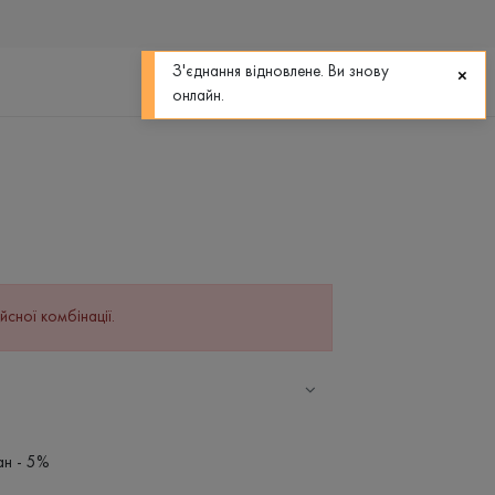
0
0
З'єднання відновлене. Ви знову
онлайн.
йсної комбінації.
ан - 5%