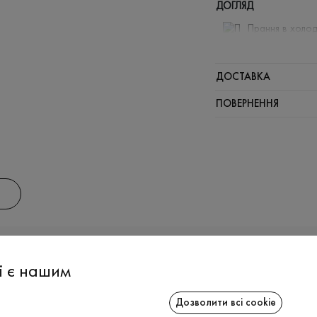
ДОГЛЯД
Прання в холод
Відбілюв
Прасувати
ДОСТАВКА
Щадний ві
ПОВЕРНЕННЯ
Щадна хі
АС
ІНФОРМАЦІЯ
СПІВРОБІТ
і є нашим
Дозволити всі cookie