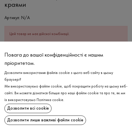
краями
Артикул:
N/A
Цей товар не має дійсної комбінації.
ОПИС
Повага до вашої конфіденційності є нашим
пріоритетом.
СКЛАД
Бавовна - 95%, Еластан - 5%
Дозволити використання файлів cookie з цього веб-сайту в цьому
браузері?
ДОГЛЯД
Ми використовуємо файли cookie, щоб покращити роботу на цьому веб-
Прання в холодній воді (до 30 ° C)
сайті. Ви можете дізнатися більше про наші файли cookie та про те, як ми
їх використовуємо
Політика cookie
.
Відбілювання заборонено
Дозволити всі cookie
Прасувати при середній температурі
ДОСТАВКА
Дозволити лише важливі файли cookie
Щадний віджим і сушка
ПОВЕРНЕННЯ
Щадна хімчистка