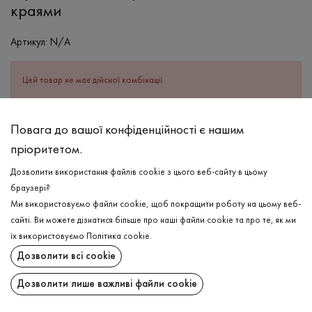
краями
Артикул:
N/A
Цей товар не має дійсної комбінації.
ОПИС
Повага до вашої конфіденційності є нашим
пріоритетом.
СКЛАД
Бавовна - 95%, Еластан - 5%
Дозволити використання файлів cookie з цього веб-сайту в цьому
браузері?
ДОГЛЯД
Ми використовуємо файли cookie, щоб покращити роботу на цьому веб-
Прання в холодній воді (до 30 ° C)
сайті. Ви можете дізнатися більше про наші файли cookie та про те, як ми
їх використовуємо
Політика cookie
.
Відбілювання заборонено
Дозволити всі cookie
Прасувати при середній температурі
ДОСТАВКА
Дозволити лише важливі файли cookie
Щадний віджим і сушка
ПОВЕРНЕННЯ
Щадна хімчистка