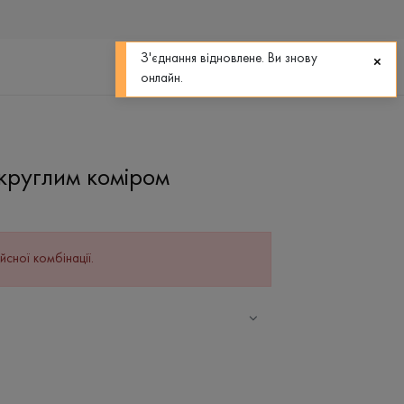
0
0
З'єднання відновлене. Ви знову
онлайн.
круглим коміром
йсної комбінації.