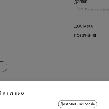
ДОГЛЯД
Прання в теплі
Відбілюв
Прасувати
ДОСТАВКА
Можна від
ПОВЕРНЕННЯ
Хімчистка
АС
ІНФОРМАЦІЯ
СПІВРОБІТ
і є нашим
Дозволити всі cookie