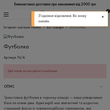
Безкоштовна доставка при замовленні від 2000 грн
0
З'єднання відновлене. Ви знову
онлайн.
Інтернет-магазин Promin
Всі товари
Футболка
Футболка
Артикул:
N/A
Цей товар не має дійсної комбінації.
ОПИС
Трикотажна футболка в чорному кольорі — ваша універсальна
база на кожен день. Адже виріб має елегантний та водночас
стриманий фасон із човникоподібною горловиною, яка