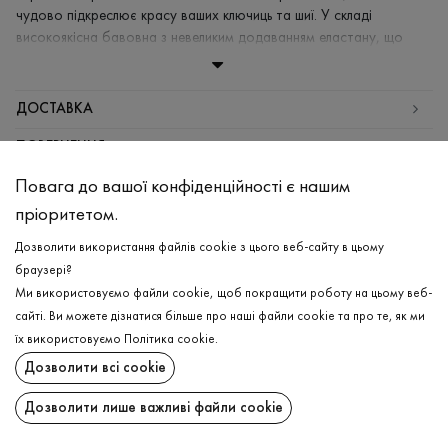
чудово підкреслює красу ваших ключиць та шиї. У складі
високоякісна бавовна з невеликим додаванням еластану, що
надає виробу міцності та комфорту, адже футболка
тягнеться, але добре зберігає форму навіть після прання.
ДОСТАВКА
СКЛАД
ПОВЕРНЕННЯ
Бавовна - 95%, Еластан - 5%
Повага до вашої конфіденційності є нашим
ДОГЛЯД
Поширити:
пріоритетом.
Прання в холодній воді (до 30 ° C)
ChatGPT
Google
Perplexity
Grok
Дозволити використання файлів cookie з цього веб-сайту в цьому
Відбілювання заборонено
AI
браузері?
Прасувати при середній температурі
Ми використовуємо файли cookie, щоб покращити роботу на цьому веб-
Щадний віджим і сушка
сайті. Ви можете дізнатися більше про наші файли cookie та про те, як ми
їх використовуємо
Політика cookie
.
Щадна хімчистка
Підпишіться на останні оновлення та дізнавайтеся про новинки та спеціальні
Дозволити всі cookie
пропозиції першими
Дозволити лише важливі файли cookie
ПІДПИСАТИСЯ