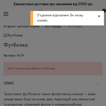
Безкоштовна доставка при замовленні від 2000 грн
0
З'єднання відновлене. Ви знову
онлайн.
Інтернет-магазин Promin
Всі товари
Футболка
Футболка
Артикул:
N/A
Цей товар не має дійсної комбінації.
ОПИС
Трикотажна футболка в темно-фіолетовому кольорі — ваша
універсальна база на кожен день. Адже виріб має елегантний
та водночас стриманий фасон із човникоподібною