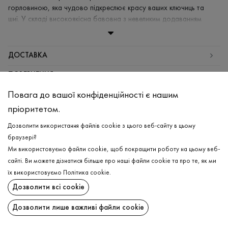
горловиною, яка чудово підкреслює красу ваших ключиць та
шиї. У складі високоякісна бавовна з невеликим додаванням
еластану, що надає виробу міцності та комфорту, адже
футболка тягнеться, але добре зберігає форму навіть після
прання.
ДОСТАВКА
ПОВЕРНЕННЯ
СКЛАД
Бавовна - 95%, Еластан - 5%
Повага до вашої конфіденційності є нашим
Поширити:
ДОГЛЯД
пріоритетом.
Прання в холодній воді (до 30 ° C)
ChatGPT
Google
Perplexity
Grok
Дозволити використання файлів cookie з цього веб-сайту в цьому
AI
браузері?
Відбілювання заборонено
Ми використовуємо файли cookie, щоб покращити роботу на цьому веб-
Прасувати при середній температурі
сайті. Ви можете дізнатися більше про наші файли cookie та про те, як ми
Щадний віджим і сушка
їх використовуємо
Політика cookie
.
Підпишіться на останні оновлення та дізнавайтеся про новинки та спеціальні
Дозволити всі cookie
Щадна хімчистка
пропозиції першими
Дозволити лише важливі файли cookie
ПІДПИСАТИСЯ