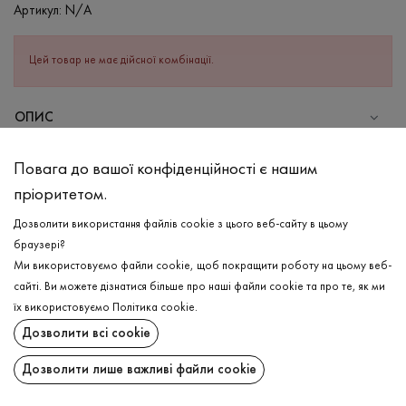
Артикул:
N/A
Цей товар не має дійсної комбінації.
ОПИС
СКЛАД
Повага до вашої конфіденційності є нашим
Бавовна - 95%, Еластан - 5%
пріоритетом.
ДОГЛЯД
Дозволити використання файлів cookie з цього веб-сайту в цьому
Прання в холодній воді (до 30 ° C)
браузері?
Ми використовуємо файли cookie, щоб покращити роботу на цьому веб-
Відбілювання заборонено
сайті. Ви можете дізнатися більше про наші файли cookie та про те, як ми
Прасувати при середній температурі
ДОСТАВКА
їх використовуємо
Політика cookie
.
Щадний віджим і сушка
Дозволити всі cookie
ПОВЕРНЕННЯ
Щадна хімчистка
Дозволити лише важливі файли cookie
Поширити: