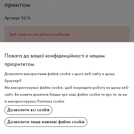
принтом
Артикул:
N/A
Цей товар не має дійсної комбінації.
ОПИС
Повага до вашої конфіденційності є нашим
пріоритетом.
СКЛАД
Бавовна - 95%, Еластан - 5%
Дозволити використання файлів cookie з цього веб-сайту в цьому
браузері?
ДОГЛЯД
Ми використовуємо файли cookie, щоб покращити роботу на цьому веб-
Прання в холодній воді (до 30 ° C)
сайті. Ви можете дізнатися більше про наші файли cookie та про те, як ми
їх використовуємо
Політика cookie
.
Відбілювання заборонено
Дозволити всі cookie
Прасувати при середній температурі
ДОСТАВКА
Дозволити лише важливі файли cookie
Щадний віджим і сушка
ПОВЕРНЕННЯ
Щадна хімчистка