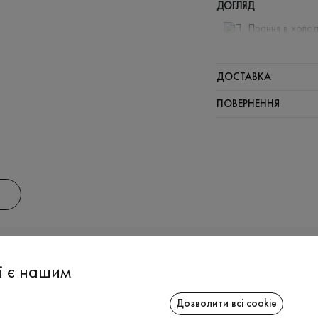
ДОГЛЯД
Прання в холод
Відбілюв
Прасувати
ДОСТАВКА
Щадний ві
ПОВЕРНЕННЯ
Щадна хі
АС
ІНФОРМАЦІЯ
СПІВРОБІТ
і є нашим
Дозволити всі cookie