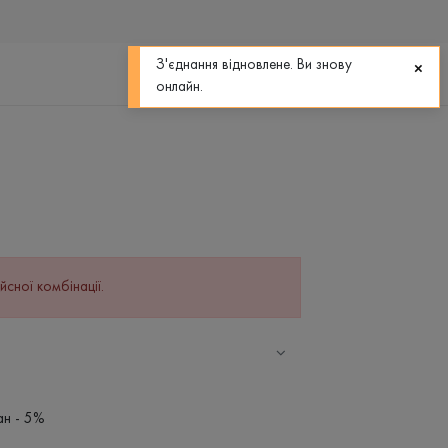
0
0
З'єднання відновлене. Ви знову
онлайн.
йсної комбінації.
ан - 5%