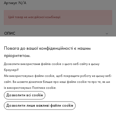
Артикул:
N/A
Цей товар не має дійсної комбінації.
ОПИС
СКЛАД
Повага до вашої конфіденційності є нашим
Бавовна - 95%, Еластан - 5%
пріоритетом.
ДОГЛЯД
Дозволити використання файлів cookie з цього веб-сайту в цьому
Прання в холодній воді (до 30 ° C)
браузері?
Ми використовуємо файли cookie, щоб покращити роботу на цьому веб-
Відбілювання заборонено
сайті. Ви можете дізнатися більше про наші файли cookie та про те, як ми
Прасувати при низькій температурі
ДОСТАВКА
їх використовуємо
Політика cookie
.
Не можна віджимати і сушити в пральній машині
Дозволити всі cookie
ПОВЕРНЕННЯ
Дозволити лише важливі файли cookie
Поширити: