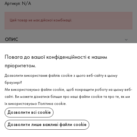
Артикул:
N/A
Цей товар не має дійсної комбінації.
ОПИС
СКЛАД
Повага до вашої конфіденційності є нашим
Бавовна - 95%, Еластан - 5%
пріоритетом.
ДОГЛЯД
Дозволити використання файлів cookie з цього веб-сайту в цьому
Прання в холодній воді (до 30 ° C)
браузері?
Ми використовуємо файли cookie, щоб покращити роботу на цьому веб-
Відбілювання заборонено
сайті. Ви можете дізнатися більше про наші файли cookie та про те, як ми
Прасувати при середній температурі
ДОСТАВКА
їх використовуємо
Політика cookie
.
Щадний віджим і сушка
Дозволити всі cookie
ПОВЕРНЕННЯ
Щадна хімчистка
Дозволити лише важливі файли cookie
Поширити: