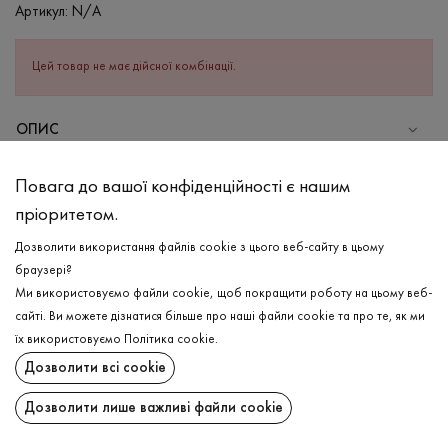
Артикул:
N/A
Цей товар не має дійсної комбінації.
ОПИС
СКЛАД
Повага до вашої конфіденційності є нашим
Бавовна - 95%, Еластан - 5%
пріоритетом.
ДОГЛЯД
Дозволити використання файлів cookie з цього веб-сайту в цьому
Прання в холодній воді (до 30 ° C)
браузері?
Ми використовуємо файли cookie, щоб покращити роботу на цьому веб-
Відбілювання заборонено
сайті. Ви можете дізнатися більше про наші файли cookie та про те, як ми
Прасувати при середній температурі
ДОСТАВКА
їх використовуємо
Політика cookie
.
Щадний віджим і сушка
Дозволити всі cookie
ПОВЕРНЕННЯ
Щадна хімчистка
Дозволити лише важливі файли cookie
Поширити: