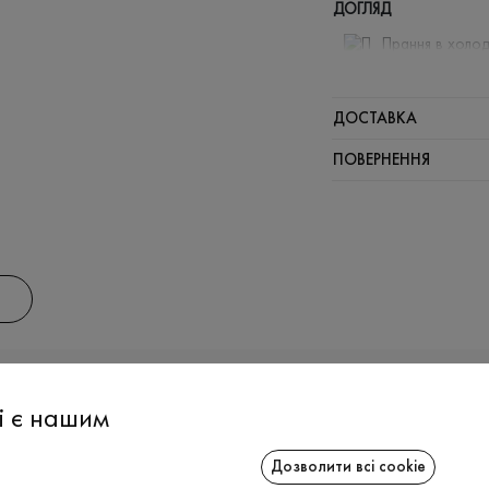
ДОГЛЯД
Прання в холод
Відбілюв
Прасувати
ДОСТАВКА
Щадна хі
ПОВЕРНЕННЯ
Не можна 
АС
ІНФОРМАЦІЯ
СПІВРОБІТ
і є нашим
Дозволити всі cookie