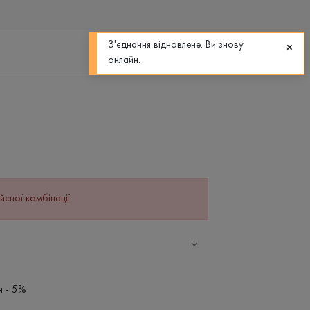
0
0
З'єднання відновлене. Ви знову
онлайн.
йсної комбінації.
н - 5%