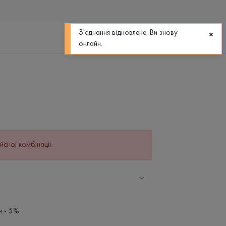
0
0
З'єднання відновлене. Ви знову
онлайн.
йсної комбінації.
н - 5%