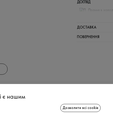
ДОГЛЯД
Прання в холод
Відбілюв
Прасувати
ДОСТАВКА
Щадний ві
ПОВЕРНЕННЯ
Щадна хі
АС
ІНФОРМАЦІЯ
СПІВРОБІТ
і є нашим
Дозволити всі cookie