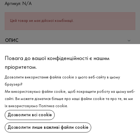
Артикул:
N/A
Цей товар не має дійсної комбінації.
ОПИС
СКЛАД
Повага до вашої конфіденційності є нашим
Бавовна - 95%, Еластан - 5%
пріоритетом.
ДОГЛЯД
Дозволити використання файлів cookie з цього веб-сайту в цьому
Прання в холодній воді (до 30 ° C)
браузері?
Ми використовуємо файли cookie, щоб покращити роботу на цьому веб-
Відбілювання заборонено
сайті. Ви можете дізнатися більше про наші файли cookie та про те, як ми
Прасувати при середній температурі
ДОСТАВКА
їх використовуємо
Політика cookie
.
Щадний віджим і сушка
Дозволити всі cookie
ПОВЕРНЕННЯ
Щадна хімчистка
Дозволити лише важливі файли cookie
Поширити: