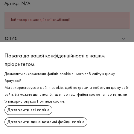
Артикул:
N/A
Цей товар не має дійсної комбінації.
ОПИС
СКЛАД
Повага до вашої конфіденційності є нашим
Бавовна - 100%
пріоритетом.
ДОГЛЯД
Дозволити використання файлів cookie з цього веб-сайту в цьому
Прання в теплій воді (до 40°С)
браузері?
Ми використовуємо файли cookie, щоб покращити роботу на цьому веб-
Відбілювання заборонено
сайті. Ви можете дізнатися більше про наші файли cookie та про те, як ми
Прасувати при високій температурі
ДОСТАВКА
їх використовуємо
Політика cookie
.
Можна віджимати і сушити в пральній машині
Дозволити всі cookie
ПОВЕРНЕННЯ
Хімчистка дозволена
Дозволити лише важливі файли cookie
Поширити: