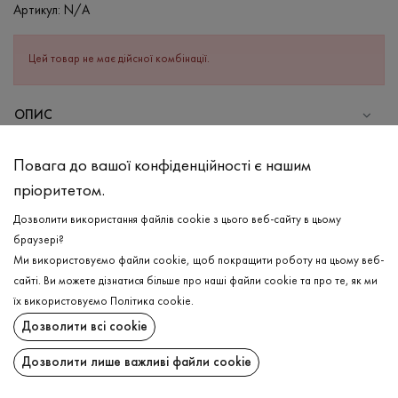
Артикул:
N/A
Цей товар не має дійсної комбінації.
ОПИС
СКЛАД
Повага до вашої конфіденційності є нашим
Бавовна - 95%, Еластан - 5%
пріоритетом.
ДОГЛЯД
Дозволити використання файлів cookie з цього веб-сайту в цьому
Прання в холодній воді (до 30 ° C)
браузері?
Ми використовуємо файли cookie, щоб покращити роботу на цьому веб-
Відбілювання заборонено
сайті. Ви можете дізнатися більше про наші файли cookie та про те, як ми
Прасувати при середній температурі
ДОСТАВКА
їх використовуємо
Політика cookie
.
Щадний віджим і сушка
Дозволити всі cookie
ПОВЕРНЕННЯ
Щадна хімчистка
Дозволити лише важливі файли cookie
Поширити: