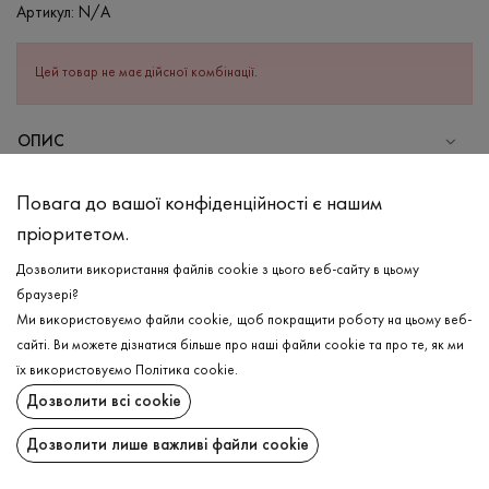
Артикул:
N/A
Цей товар не має дійсної комбінації.
ОПИС
СКЛАД
Повага до вашої конфіденційності є нашим
Бавовна - 95%, Еластан - 5%
пріоритетом.
ДОГЛЯД
Дозволити використання файлів cookie з цього веб-сайту в цьому
Прання в холодній воді (до 30 ° C)
браузері?
Ми використовуємо файли cookie, щоб покращити роботу на цьому веб-
Відбілювання заборонено
сайті. Ви можете дізнатися більше про наші файли cookie та про те, як ми
Прасувати при середній температурі
ДОСТАВКА
їх використовуємо
Політика cookie
.
Щадний віджим і сушка
Дозволити всі cookie
ПОВЕРНЕННЯ
Щадна хімчистка
Дозволити лише важливі файли cookie
Поширити: