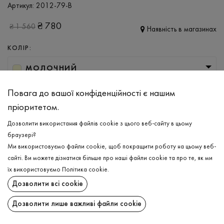
Артикул:
2012-79-B
₴
780
₴
1 560
Наявність в магазинах
КОЛІР:
МОЛОЧНИЙ
РОЗМІР
Повага до вашої конфіденційності є нашим
пріоритетом.
XS
Дозволити використання файлів cookie з цього веб-сайту в цьому
браузері?
ДОДАТИ ДО КОШИКА
Ми використовуємо файли cookie, щоб покращити роботу на цьому веб-
сайті. Ви можете дізнатися більше про наші файли cookie та про те, як ми
їх використовуємо
Політика cookie
.
ОБЕРІТЬ РОЗМІР
Дозволити всі cookie
Футболка в'язана
₴
780
ОПИС
Дозволити лише важливі файли cookie
ДОДАТИ ДО КОШИКА
Класична жіноча в’язана футболка в айворі кольорі стане