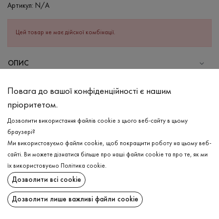
Артикул:
N/A
Цей товар не має дійсної комбінації.
ОПИС
Цікавий варіант для Вашого базового гардероба- футболка в
Повага до вашої конфіденційності є нашим
кольорі капучіно. Виріб має ефект необробленого краю по
пріоритетом.
манжеті, подовжених рукавах зі спущеною лінією плеча та
круглій горловині, що додає ще більш оригінальності. Футболка
Дозволити використання файлів cookie з цього веб-сайту в цьому
вільного крою, тож не сковує Ваших рухів, надаючи відчуття
браузері?
комфорту. Бавовняний склад доповнений невеликим
Ми використовуємо файли cookie, щоб покращити роботу на цьому веб-
додаванням еластану, що робить виріб ще більше ніжним на
сайті. Ви можете дізнатися більше про наші файли cookie та про те, як ми
дотик, та зносостійким.
ДОСТАВКА
їх використовуємо
Політика cookie
.
Дозволити всі cookie
ПОВЕРНЕННЯ
СКЛАД
Бавовна - 95%, Еластан - 5%
Дозволити лише важливі файли cookie
Поширити:
ДОГЛЯД