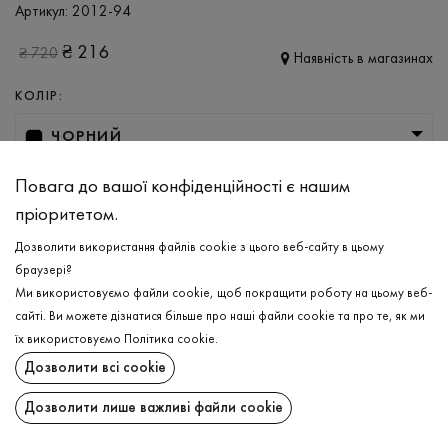
Артикул:
2012-94
₴
216
₴
720
Наявність в магазинах
КОЛІР:
ЧОРНИЙ
РОЗМІР
Повага до вашої конфіденційності є нашим
пріоритетом.
XS
S
M
L
XL
Дозволити використання файлів cookie з цього веб-сайту в цьому
браузері?
ДОДАТИ ДО КОШИКА
Ми використовуємо файли cookie, щоб покращити роботу на цьому веб-
сайті. Ви можете дізнатися більше про наші файли cookie та про те, як ми
їх використовуємо
Політика cookie
.
ОБЕРІТЬ РОЗМІР
Дозволити всі cookie
Футболка
₴
216
ОПИС
Дозволити лише важливі файли cookie
ДОДАТИ ДО КОШИКА
Бавовняна футболка в чорному кольорі. Виріб має вільний