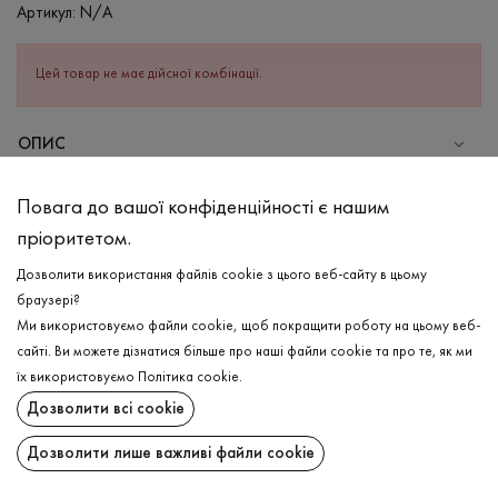
Артикул:
N/A
Цей товар не має дійсної комбінації.
ОПИС
Жіночий топ в сітку у кольорі айворі -ідеальний варіант для
Повага до вашої конфіденційності є нашим
Ваших образів! Має ніжну повітрянопроникливу структуру,
пріоритетом.
завдяки якій в будь-яку погоду відчувається легкість та свіжість.
По горловині, рукавам та манжеті є окантовка, що надає
Дозволити використання файлів cookie з цього веб-сайту в цьому
виробу довершеності. Можливо стилізувати з різними типами
браузері?
одягу та аксесуарів, адже виріб універсальний, але водночас
Ми використовуємо файли cookie, щоб покращити роботу на цьому веб-
цікавий та трендовий.
сайті. Ви можете дізнатися більше про наші файли cookie та про те, як ми
ДОСТАВКА
їх використовуємо
Політика cookie
.
СКЛАД
Дозволити всі cookie
ПОВЕРНЕННЯ
Бавовна - 68%, Поліестер - 32%
Дозволити лише важливі файли cookie
ДОГЛЯД
Поширити:
Прання в холодній воді (до 30 ° C)