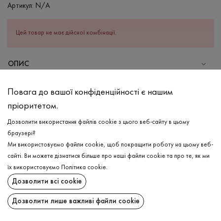
Артикул:
N/A
Цей товар не має дійсної комбінації.
ОПИС
СКЛАД
Повага до вашої конфіденційності є нашим
Бавовна - 95%, Еластан - 5%
пріоритетом.
ДОГЛЯД
Дозволити використання файлів cookie з цього веб-сайту в цьому
Прання в холодній воді (до 30 ° C)
браузері?
Ми використовуємо файли cookie, щоб покращити роботу на цьому веб-
Відбілювання заборонено
сайті. Ви можете дізнатися більше про наші файли cookie та про те, як ми
Прасувати при середній температурі
ДОСТАВКА
їх використовуємо
Політика cookie
.
Щадний віджим і сушка
Дозволити всі cookie
ПОВЕРНЕННЯ
Щадна хімчистка
Дозволити лише важливі файли cookie
Поширити: