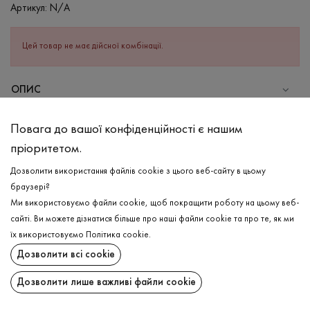
Артикул:
N/A
Цей товар не має дійсної комбінації.
ОПИС
Трикотажний топ для Ваших різноманітних образів в
Повага до вашої конфіденційності є нашим
блакитному кольорі. Якість та ніжність поєднуються в одному
пріоритетом.
виробі, надаючи впевненості та комфорту як під час
повсякденної прогулянки, так і під час занять спортом, адже
Дозволити використання файлів cookie з цього веб-сайту в цьому
виріб універсальний, та чудово комбінується з різними стилями.
браузері?
Також має доволі щільну структуру та не просвічується. Має
Ми використовуємо файли cookie, щоб покращити роботу на цьому веб-
якісну, міцну горловину з рібани, яка на довгий час зберігає
сайті. Ви можете дізнатися більше про наші файли cookie та про те, як ми
свою форму. По рукавах та низу вироба є дворядкова
ДОСТАВКА
їх використовуємо
Політика cookie
.
окантовка.
Дозволити всі cookie
ПОВЕРНЕННЯ
СКЛАД
Дозволити лише важливі файли cookie
Бавовна - 95%, Еластан - 5%
Поширити: